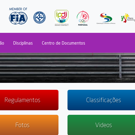
Passar
para
o
conteúdo
principal
ão
Disciplinas
Centro de Documentos
Regulamentos
Classificações
Fotos
Videos